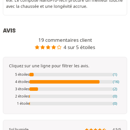
été. Le composé NanoPro-Tech procure un meilleur touché
avec la chaussée et une longévité accrue.
AVIS
19 commentaires client
4 sur 5 étoiles
Cliquez sur une ligne pour filtrer les avis.
5 étoiles
(1)
4 étoiles
(16)
3 étoiles
(2)
2 étoiles
(0)
1 étoile
(0)
Sol humide
4.5/5