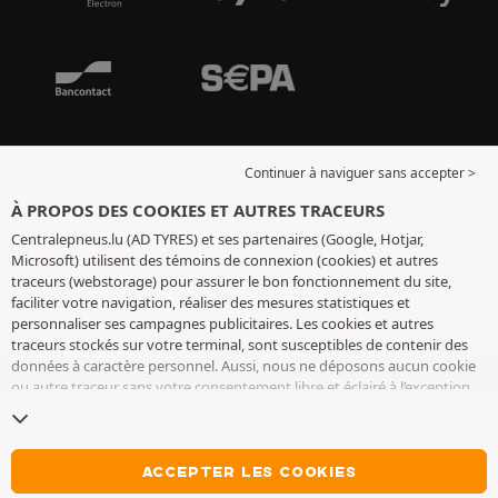
Continuer à naviguer sans accepter >
À PROPOS DES COOKIES ET AUTRES TRACEURS
Centralepneus.lu (AD TYRES) et ses partenaires (Google, Hotjar,
Microsoft) utilisent des témoins de connexion (cookies) et autres
traceurs (webstorage) pour assurer le bon fonctionnement du site,
faciliter votre navigation, réaliser des mesures statistiques et
personnaliser ses campagnes publicitaires. Les cookies et autres
traceurs stockés sur votre terminal, sont susceptibles de contenir des
données à caractère personnel. Aussi, nous ne déposons aucun cookie
ou autre traceur sans votre consentement libre et éclairé à l’exception
de ceux indispensables pour le fonctionnement du site. Nous
conservons votre choix pendant 6 mois. Vous pouvez retirer votre
consentement à tout moment en vous rendant sur la
page cookies et
autres traceurs
. Vous pouvez choisir de continuer à naviguer sans
ACCEPTER LES COOKIES
accepter le dépôt de cookies ou autres traceurs. Le refus ne fait pas