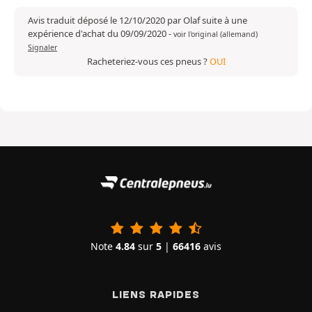
Avis traduit déposé le 12/10/2020 par Olaf suite à une
expérience d'achat du 09/09/2020
-
voir l'original (allemand)
Signaler
Racheteriez-vous ces pneus ?
OUI
Note
4.84
sur
5
|
66416
avis
LIENS RAPIDES