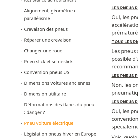
LES PNEUS P
Alignement, géométrie et
Oui, les p
parallélisme
accélératio
Crevaison des pneus
prématurée
Réparer une crevaison
TOUS LES PN
Changer une roue
Les pneus s
possible d'
Pneu slick et semi-slick
recomman
Conversion pneus US
LES PNEUS 
Dimensions voitures anciennes
Non, les p
pneumatiqu
Dimension utilitaire
LES PNEUS 
Déformations des flancs du pneu
Oui, les p
: danger ?
conventionn
Pneu voiture électrique
spécialeme
Législation pneus hiver en Europe
Voici quel