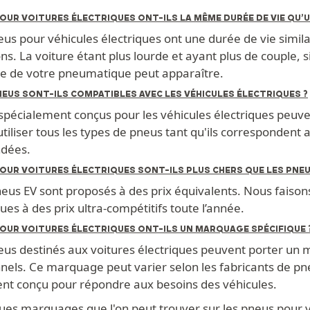
OUR VOITURES ÉLECTRIQUES ONT-ILS LA MÊME DURÉE DE VIE QU’U
neus pour véhicules électriques ont une durée de vie simi
ns. La voiture étant plus lourde et ayant plus de couple,
 de votre pneumatique peut apparaître.
EUS SONT-ILS COMPATIBLES AVEC LES VÉHICULES ÉLECTRIQUES ?
pécialement conçus pour les véhicules électriques peuvent
utiliser tous les types de pneus tant qu'ils correspondent a
dées.
POUR VOITURES ÉLECTRIQUES SONT-ILS PLUS CHERS QUE LES PNEU
neus EV sont proposés à des prix équivalents. Nous fais
es à des prix ultra-compétitifs toute l’année.
POUR VOITURES ÉLECTRIQUES ONT-ILS UN MARQUAGE SPÉCIFIQUE 
neus destinés aux voitures électriques peuvent porter un 
els. Ce marquage peut varier selon les fabricants de pneu
nt conçu pour répondre aux besoins des véhicules.
ques marquages que l'on peut trouver sur les pneus pour vo