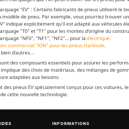
rquage "EV" : Certains fabricants de pneus utilisent le te
u modèle de pneu. Par exemple, vous pourriez trouver un
V" indique explicitement qu'il est adapté aux véhicules él
arquage "T0" et "T1" pour les montes d’origine du constr
arquage "NF0", "NF1", "NF2"… pour la
électrique.
om commercial "iON" pour les pneus
Hankook
.
 bien d’autres...
sont des composants essentiels pour assurer les performan
n implique des choix de matériaux, des mélanges de gom
cture adaptées aux besoins.
t des pneus EV spécialement conçus pour ces voitures, le
de cette nouvelle technologie.
PIDES
INFORMATIONS