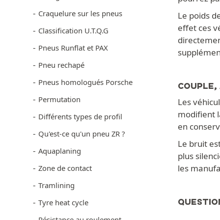
Craquelure sur les pneus
Le poids de
effet ces 
Classification U.T.Q.G
directemen
Pneus Runflat et PAX
supplémen
Pneu rechapé
Pneus homologués Porsche
COUPLE,
Permutation
Les véhicu
modifient 
Différents types de profil
en conserv
Qu'est-ce qu'un pneu ZR ?
Le bruit es
Aquaplaning
plus silen
les manufa
Zone de contact
Tramlining
QUESTIO
Tyre heat cycle
Résistance au roulement