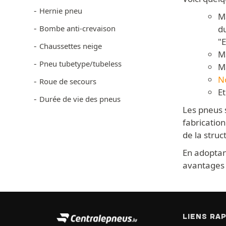
Hernie pneu
Ma
Bombe anti-crevaison
d
"E
Chaussettes neige
M
Pneu tubetype/tubeless
M
N
Roue de secours
Et
Durée de vie des pneus
Les pneus 
fabricatio
de la stru
En adoptan
avantages 
LIENS RA