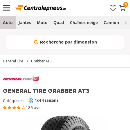
Auto
Jantes
Moto
Quad
Chaînes neige
Camion
Ag
Recherche par dimension
General Tire
Grabber AT3
GENERAL TIRE GRABBER AT3
Catégorie :
4x4 4 saisons
186 avis