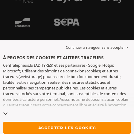
Continuer à naviguer sans accepter >
À PROPOS DES COOKIES ET AUTRES TRACEURS
Centralepneus.lu (AD TYRES) et ses partenaires (Google, Hotjar,
Microsoft) utilisent des témoins de connexion (cookies) et autres
traceurs (webstorage) pour assurer le bon fonctionnement du site,
faciliter votre navigation, réaliser des mesures statistiques et
personnaliser ses campagnes publicitaires. Les cookies et autres
traceurs stockés sur votre terminal, sont susceptibles de contenir des
données à caractère personnel. Aussi, nous ne déposons aucun cookie
ou autre traceur sans votre consentement libre et éclairé à l’exception
de ceux indispensables pour le fonctionnement du site. Nous
conservons votre choix pendant 6 mois. Vous pouvez retirer votre
consentement à tout moment en vous rendant sur la
page cookies et
autres traceurs
. Vous pouvez choisir de continuer à naviguer sans
ACCEPTER LES COOKIES
accepter le dépôt de cookies ou autres traceurs. Le refus ne fait pas