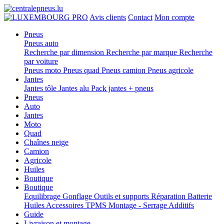
PRO
Avis clients
Contact
Mon compte
Pneus
Pneus auto
Recherche par dimension
Recherche par marque
Recherche
par voiture
Pneus moto
Pneus quad
Pneus camion
Pneus agricole
Jantes
Jantes tôle
Jantes alu
Pack jantes + pneus
Pneus
Auto
Jantes
Moto
Quad
Chaînes neige
Camion
Agricole
Huiles
Boutique
Boutique
Equilibrage
Gonflage
Outils et supports
Réparation
Batterie
Huiles
Accessoires
TPMS
Montage - Serrage
Additifs
Guide
Livraison et montage