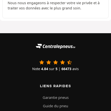
Nous nous engageons à respecter votre vie privée et à
traiter vos données avec le plus grand soin.
Note
4.84
sur
5
|
66473
avis
LIENS RAPIDES
Garantie pneus
Guide du pneu