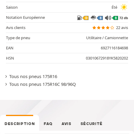
Saison
Été
Notation Européenne
72 db
D
B
B
Avis clients
22 avis
Type de pneu
Utilitaire / Camionnette
EAN
6927116184698
HSN
03010672918YK5820202
Tous nos pneus 175R16
Tous nos pneus 175R16C 98/96Q
DESCRIPTION
FAQ
AVIS
SÉCURITÉ