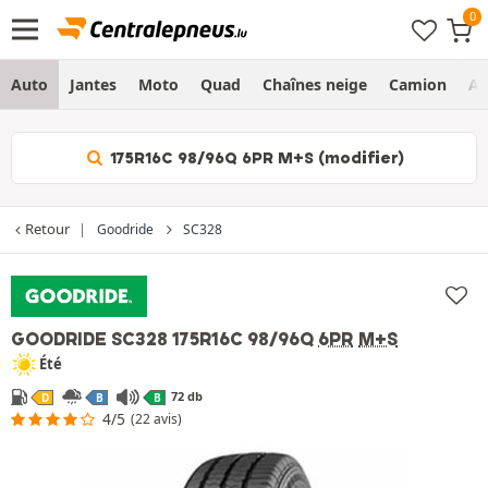
Auto
Jantes
Moto
Quad
Chaînes neige
Camion
Ag
175R16C 98/96Q 6PR M+S (modifier)
Retour
Goodride
SC328
GOODRIDE SC328
175R16C 98/96Q
6PR
M+S
Été
72 db
D
B
B
4/5
(22 avis)