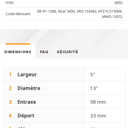
HSN
3450
DR R1-1280, Alcar 3450, SRD 133483, KPZ FL513009,
Code fabricant
MWD 13072
DIMENSIONS
FAQ
SÉCURITÉ
1
Largeur
5"
2
Diamètre
13"
3
Entraxe
98 mm
4
Déport
33 mm