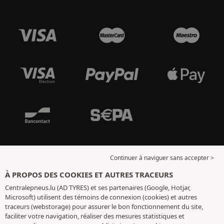
Continuer à naviguer sans accepter >
À PROPOS DES COOKIES ET AUTRES TRACEURS
Centralepneus.lu (AD TYRES) et ses partenaires (Google, Hotjar,
Microsoft) utilisent des témoins de connexion (cookies) et autres
traceurs (webstorage) pour assurer le bon fonctionnement du site,
faciliter votre navigation, réaliser des mesures statistiques et