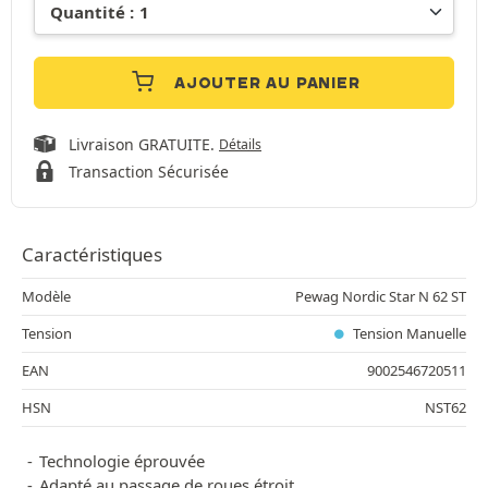
AJOUTER AU PANIER
Livraison GRATUITE.
Détails
Transaction Sécurisée
Caractéristiques
Modèle
Pewag Nordic Star N 62 ST
Tension
Tension Manuelle
EAN
9002546720511
HSN
NST62
Technologie éprouvée
Adapté au passage de roues étroit