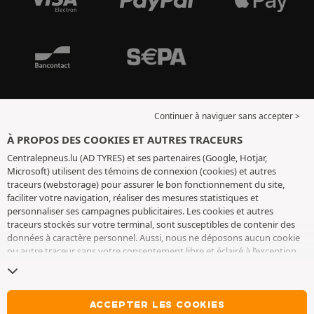
Continuer à naviguer sans accepter >
À PROPOS DES COOKIES ET AUTRES TRACEURS
Centralepneus.lu (AD TYRES) et ses partenaires (Google, Hotjar,
Microsoft) utilisent des témoins de connexion (cookies) et autres
traceurs (webstorage) pour assurer le bon fonctionnement du site,
faciliter votre navigation, réaliser des mesures statistiques et
personnaliser ses campagnes publicitaires. Les cookies et autres
traceurs stockés sur votre terminal, sont susceptibles de contenir des
données à caractère personnel. Aussi, nous ne déposons aucun cookie
ou autre traceur sans votre consentement libre et éclairé à l’exception
de ceux indispensables pour le fonctionnement du site. Nous
conservons votre choix pendant 6 mois. Vous pouvez retirer votre
consentement à tout moment en vous rendant sur la
page cookies et
autres traceurs
. Vous pouvez choisir de continuer à naviguer sans
ACCEPTER LES COOKIES