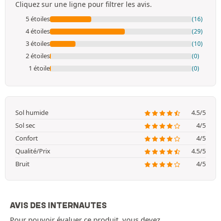
Cliquez sur une ligne pour filtrer les avis.
5 étoiles
(16)
4 étoiles
(29)
3 étoiles
(10)
2 étoiles
(0)
1 étoile
(0)
Sol humide
4.5/5
Sol sec
4/5
Confort
4/5
Qualité/Prix
4.5/5
Bruit
4/5
AVIS DES INTERNAUTES
Pour pouvoir évaluer ce produit, vous devez