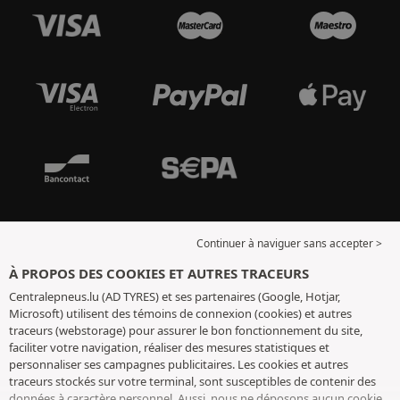
Continuer à naviguer sans accepter >
À PROPOS DES COOKIES ET AUTRES TRACEURS
Centralepneus.lu (AD TYRES) et ses partenaires (Google, Hotjar,
Microsoft) utilisent des témoins de connexion (cookies) et autres
traceurs (webstorage) pour assurer le bon fonctionnement du site,
faciliter votre navigation, réaliser des mesures statistiques et
personnaliser ses campagnes publicitaires. Les cookies et autres
traceurs stockés sur votre terminal, sont susceptibles de contenir des
données à caractère personnel. Aussi, nous ne déposons aucun cookie