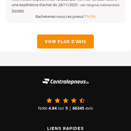
une expérience d'achat du 24/11/2025
-
voir l'original (néerlandais)
Signaler
Racheteriez-vous ces pneus ?
NON
VOIR PLUS D'AVIS
Note
4.84
sur
5
|
66345
avis
LIENS RAPIDES