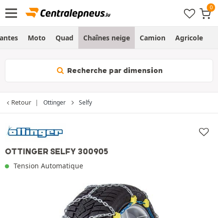
Jantes
Moto
Quad
Chaînes neige
Camion
Agricole
H
Recherche par dimension
Retour
Ottinger
Selfy
OTTINGER SELFY 300905
Tension Automatique