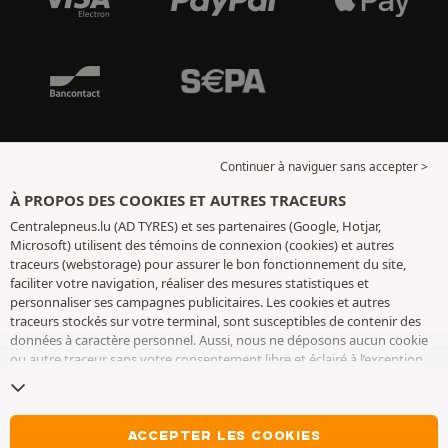
Continuer à naviguer sans accepter >
À PROPOS DES COOKIES ET AUTRES TRACEURS
Centralepneus.lu (AD TYRES) et ses partenaires (Google, Hotjar,
Microsoft) utilisent des témoins de connexion (cookies) et autres
traceurs (webstorage) pour assurer le bon fonctionnement du site,
faciliter votre navigation, réaliser des mesures statistiques et
personnaliser ses campagnes publicitaires. Les cookies et autres
traceurs stockés sur votre terminal, sont susceptibles de contenir des
données à caractère personnel. Aussi, nous ne déposons aucun cookie
ou autre traceur sans votre consentement libre et éclairé à l’exception
de ceux indispensables pour le fonctionnement du site. Nous
conservons votre choix pendant 6 mois. Vous pouvez retirer votre
consentement à tout moment en vous rendant sur la
page cookies et
autres traceurs
. Vous pouvez choisir de continuer à naviguer sans
ACCEPTER LES COOKIES