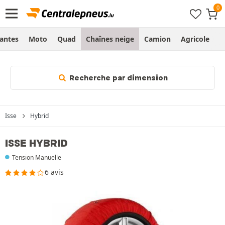
Jantes
Moto
Quad
Chaînes neige
Camion
Agricole
H
Recherche par dimension
Isse
Hybrid
ISSE HYBRID
Tension Manuelle
6 avis