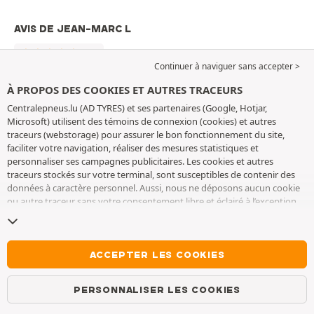
AVIS DE JEAN-MARC L
4/5
Continuer à naviguer sans accepter >
Choix, commande et livraison sans problème. Pas
À PROPOS DES COOKIES ET AUTRES TRACEURS
encore testé sur la neige. Bonne qualité du produit. Merci.
Centralepneus.lu (AD TYRES) et ses partenaires (Google, Hotjar,
Microsoft) utilisent des témoins de connexion (cookies) et autres
traceurs (webstorage) pour assurer le bon fonctionnement du site,
faciliter votre navigation, réaliser des mesures statistiques et
Avis déposé le 17/12/2024 par Jean-marc L suite à une
personnaliser ses campagnes publicitaires. Les cookies et autres
expérience d'achat du 15/11/2024
traceurs stockés sur votre terminal, sont susceptibles de contenir des
données à caractère personnel. Aussi, nous ne déposons aucun cookie
Signaler
ou autre traceur sans votre consentement libre et éclairé à l’exception
Racheteriez-vous ces chaînes ?
OUI
de ceux indispensables pour le fonctionnement du site. Nous
conservons votre choix pendant 6 mois. Vous pouvez retirer votre
consentement à tout moment en vous rendant sur la
page cookies et
AVIS DE DENIS
autres traceurs
. Vous pouvez choisir de continuer à naviguer sans
ACCEPTER LES COOKIES
accepter le dépôt de cookies ou autres traceurs. Le refus ne fait pas
4/5
obstacle à l’accès aux services AD TYRES. Pour plus d’informations, nous
PERSONNALISER LES COOKIES
vous invitons à consulter
la page cookies et autres traceurs
.
délai de livraison respecté parfait