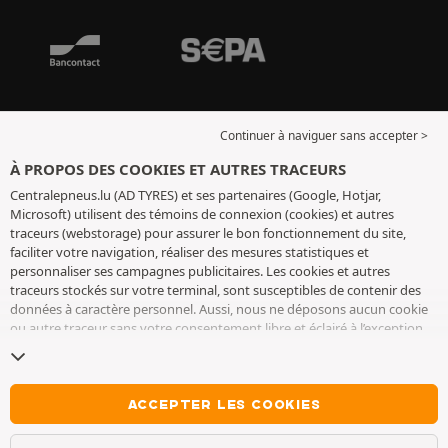
Continuer à naviguer sans accepter >
À PROPOS DES COOKIES ET AUTRES TRACEURS
Centralepneus.lu (AD TYRES) et ses partenaires (Google, Hotjar,
Microsoft) utilisent des témoins de connexion (cookies) et autres
traceurs (webstorage) pour assurer le bon fonctionnement du site,
faciliter votre navigation, réaliser des mesures statistiques et
personnaliser ses campagnes publicitaires. Les cookies et autres
traceurs stockés sur votre terminal, sont susceptibles de contenir des
données à caractère personnel. Aussi, nous ne déposons aucun cookie
ou autre traceur sans votre consentement libre et éclairé à l’exception
de ceux indispensables pour le fonctionnement du site. Nous
conservons votre choix pendant 6 mois. Vous pouvez retirer votre
consentement à tout moment en vous rendant sur la
page cookies et
autres traceurs
. Vous pouvez choisir de continuer à naviguer sans
ACCEPTER LES COOKIES
accepter le dépôt de cookies ou autres traceurs. Le refus ne fait pas
obstacle à l’accès aux services AD TYRES. Pour plus d’informations, nous