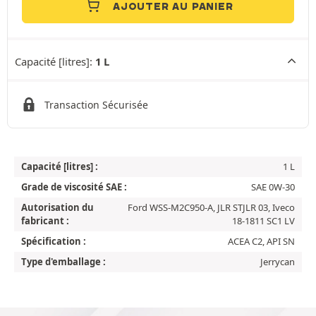
AJOUTER AU PANIER
Capacité [litres]:
1 L
Transaction Sécurisée
Capacité [litres] :
1 L
Grade de viscosité SAE :
SAE 0W-30
Autorisation du
Ford WSS-M2C950-A, JLR STJLR 03, Iveco
fabricant :
18-1811 SC1 LV
Spécification :
ACEA C2, API SN
Type d'emballage :
Jerrycan