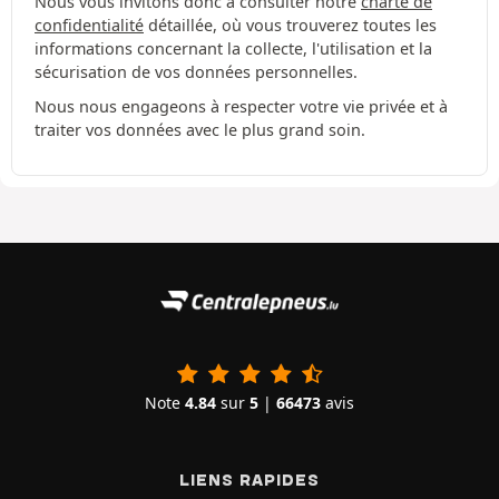
Nous vous invitons donc à consulter notre
charte de
confidentialité
détaillée, où vous trouverez toutes les
informations concernant la collecte, l'utilisation et la
sécurisation de vos données personnelles.
Nous nous engageons à respecter votre vie privée et à
traiter vos données avec le plus grand soin.
Note
4.84
sur
5
|
66473
avis
LIENS RAPIDES